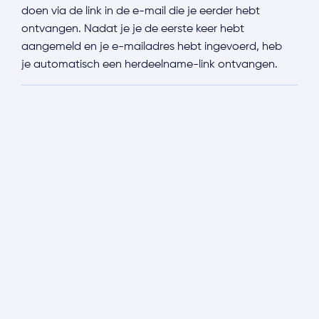
doen via de link in de e-mail die je eerder hebt
ontvangen. Nadat je je de eerste keer hebt
aangemeld en je e-mailadres hebt ingevoerd, heb
je automatisch een herdeelname-link ontvangen.
Account
Risicodossier
Brainstormen
Kwantificeren
Gebruikersrechten
Templates