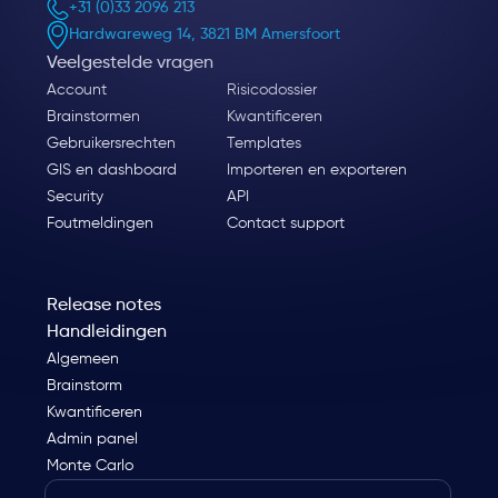
+31 (0)33 2096 213
Hardwareweg 14, 3821 BM Amersfoort
Veelgestelde vragen
Account
Risicodossier
Brainstormen
Kwantificeren
Gebruikersrechten
Templates
GIS en dashboard
Importeren en exporteren
Security
API
Foutmeldingen
Contact support
Release notes
Handleidingen
Algemeen
Brainstorm
Kwantificeren
Admin panel
Monte Carlo