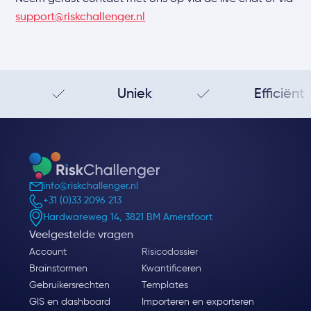
support@riskchallenger.nl
Uniek
Efficiënt
info@riskchallenger.nl
+31 (0)33 2096 213
Hardwareweg 14, 3821 BM Amersfoort
Veelgestelde vragen
Account
Risicodossier
Brainstormen
Kwantificeren
Gebruikersrechten
Templates
GIS en dashboard
Importeren en exporteren