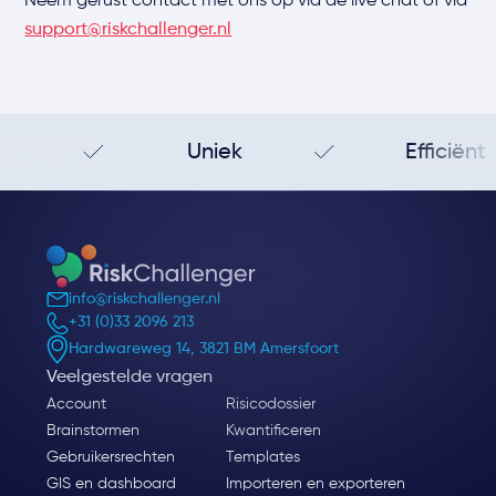
Neem gerust contact met ons op via de live chat of via
support@riskchallenger.nl
Uniek
Efficiënt
info@riskchallenger.nl
+31 (0)33 2096 213
Hardwareweg 14, 3821 BM Amersfoort
Veelgestelde vragen
Account
Risicodossier
Brainstormen
Kwantificeren
Gebruikersrechten
Templates
GIS en dashboard
Importeren en exporteren