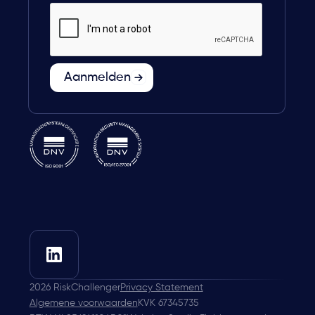
2026
RiskChallenger
Privacy Statement
Algemene voorwaarden
KVK 67345735